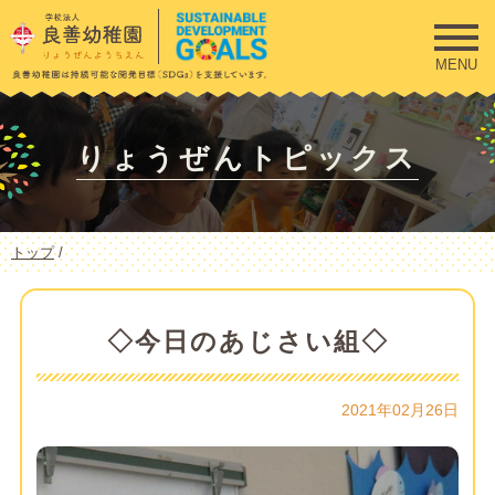
このページの本文へ
MENU
りょうぜんトピックス
現
トップ
/
在
の
位
置：
◇今日のあじさい組◇
2021年02月26日