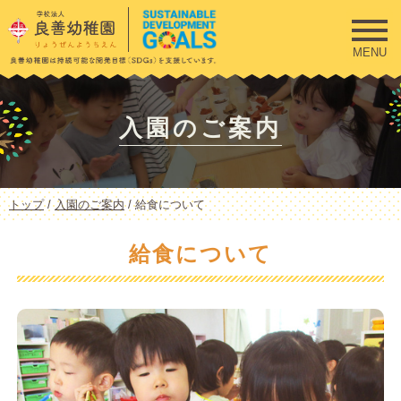
このページの本文へ
MENU
入園のご案内
現
トップ
/
入園のご案内
/
給食について
在
の
給食について
位
置：