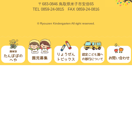
〒683-0846 鳥取県米子市安倍65
TEL 0859-24-0815 FAX 0859-24-0816
© Ryouzen Kindergarten All right reserved.