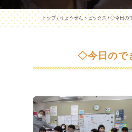
現
トップ
/
りょうぜんトピックス
/
◇今日ので
在
の
位
置：
◇今日ので