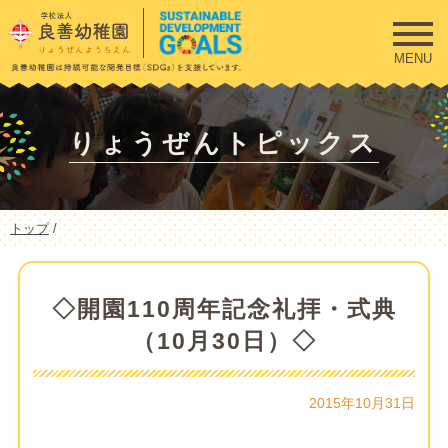
このページの本文へ
MENU
りょうぜんトピックス
現
トップ
/
在
の
位
置：
◇開園110周年記念礼拝・式典
（10月30日）◇
2015年10月31日