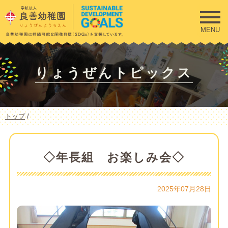
このページの本文へ
MENU
りょうぜんトピックス
現
トップ
/
在
の
位
置：
◇年長組 お楽しみ会◇
2025年07月28日