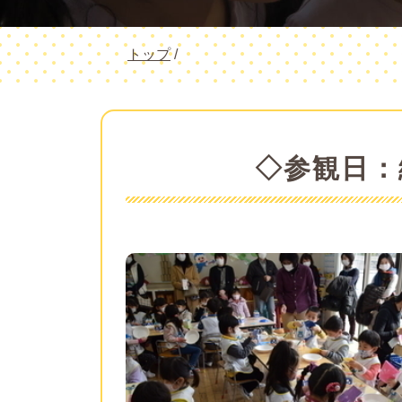
現
トップ
/
在
の
位
置：
◇参観日：