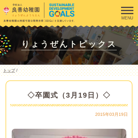
このページの本文へ
MENU
りょうぜんトピックス
現
トップ
/
在
の
位
置：
◇卒園式（3月19日）◇
2015年03月19日