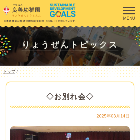
このページの本文へ
MENU
りょうぜんトピックス
現
トップ
/
在
の
位
置：
◇お別れ会◇
2025年03月14日