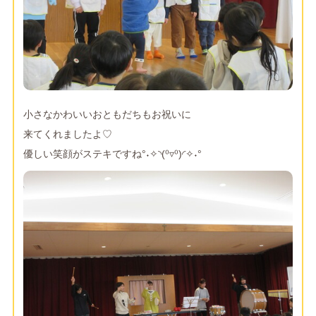
小さなかわいいおともだちもお祝いに
来てくれましたよ♡
優しい笑顔がステキですね°˖✧◝(⁰▿⁰)◜✧˖°