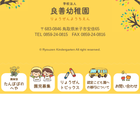
〒683-0846 鳥取県米子市安倍65
TEL 0859-24-0815 FAX 0859-24-0816
© Ryouzen Kindergarten All right reserved.