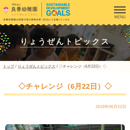
このページの本文へ
MENU
りょうぜんトピックス
現
トップ
/
りょうぜんトピックス
/
◇チャレンジ（6月22日）◇
在
の
位
◇チャレンジ（6月22日）◇
置：
2018年06月22日