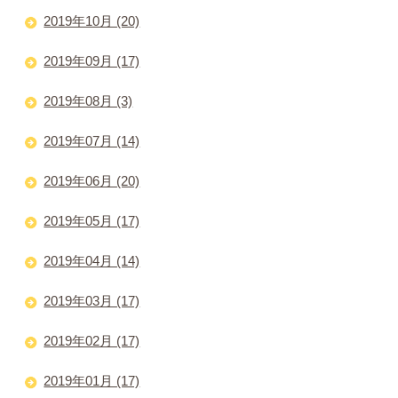
2019年10月 (20)
2019年09月 (17)
2019年08月 (3)
2019年07月 (14)
2019年06月 (20)
2019年05月 (17)
2019年04月 (14)
2019年03月 (17)
2019年02月 (17)
2019年01月 (17)