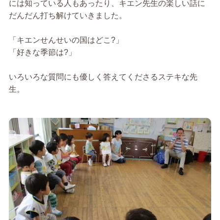
には知っている人もあったり、キエン先生の楽しい話に
だんだん打ち解けていきました。
「キエンせんせいの国はどこ?」
「好きな季節は?」
いろいろな質問にも優しく答えてくださるステキな先
生。