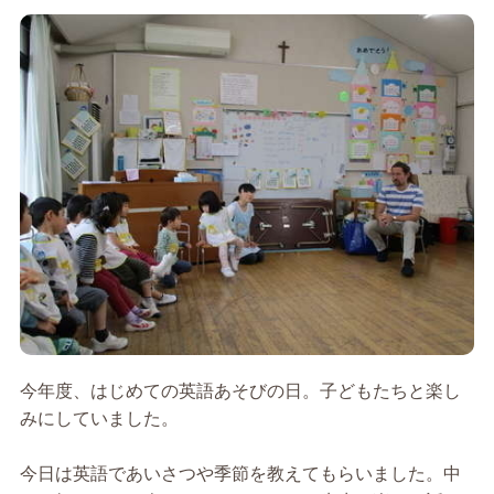
今年度、はじめての英語あそびの日。子どもたちと楽し
みにしていました。
今日は英語であいさつや季節を教えてもらいました。中