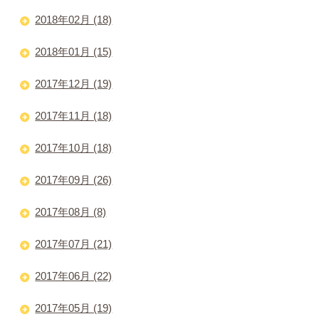
2018年02月 (18)
2018年01月 (15)
2017年12月 (19)
2017年11月 (18)
2017年10月 (18)
2017年09月 (26)
2017年08月 (8)
2017年07月 (21)
2017年06月 (22)
2017年05月 (19)