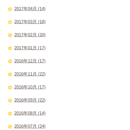
2017年04月 (14)
2017年03月 (18)
2017年02月 (20)
2017年01月 (17)
2016年12月 (17)
2016年11月 (22)
2016年10月 (17)
2016年09月 (22)
2016年08月 (14)
2016年07月 (24)