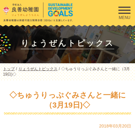
このページの本文へ
MENU
りょうぜんトピックス
現
トップ
/
りょうぜんトピックス
/
◇ちゅうりっぷぐみさんと一緒に（3月
在
19日)◇
の
位
置：
◇ちゅうりっぷぐみさんと一緒に
（3月19日)◇
2018年03月20日