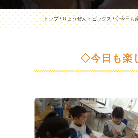
現
トップ
/
りょうぜんトピックス
/
◇今日も
在
の
位
置：
◇今日も楽