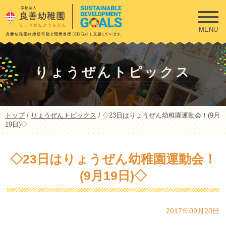
このページの本文へ
MENU
りょうぜんトピックス
現
トップ
/
りょうぜんトピックス
/
◇23日はりょうぜん幼稚園運動会！(9月
在
19日)◇
の
位
置：
◇23日はりょうぜん幼稚園運動会！
(9月19日)◇
2017年09月20日