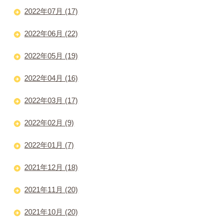
2022年07月 (17)
2022年06月 (22)
2022年05月 (19)
2022年04月 (16)
2022年03月 (17)
2022年02月 (9)
2022年01月 (7)
2021年12月 (18)
2021年11月 (20)
2021年10月 (20)