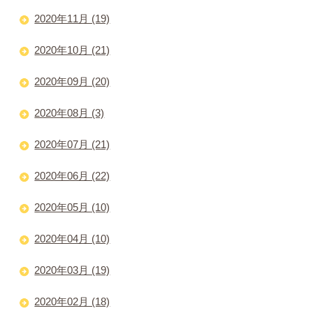
2020年11月 (19)
2020年10月 (21)
2020年09月 (20)
2020年08月 (3)
2020年07月 (21)
2020年06月 (22)
2020年05月 (10)
2020年04月 (10)
2020年03月 (19)
2020年02月 (18)