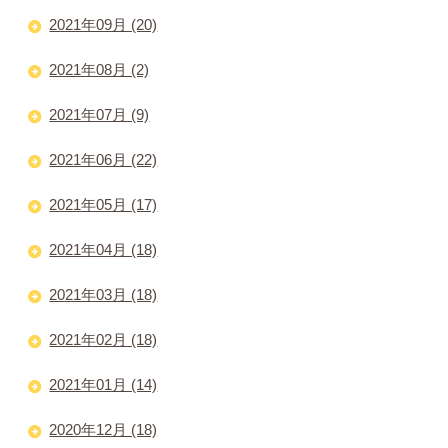
2021年09月 (20)
2021年08月 (2)
2021年07月 (9)
2021年06月 (22)
2021年05月 (17)
2021年04月 (18)
2021年03月 (18)
2021年02月 (18)
2021年01月 (14)
2020年12月 (18)