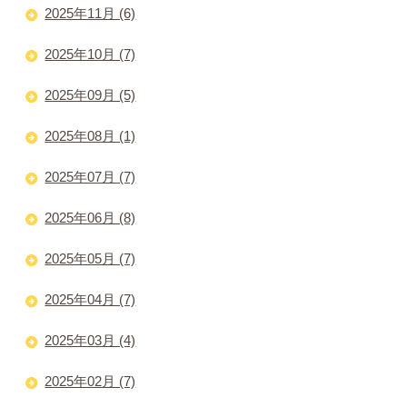
2025年11月 (6)
2025年10月 (7)
2025年09月 (5)
2025年08月 (1)
2025年07月 (7)
2025年06月 (8)
2025年05月 (7)
2025年04月 (7)
2025年03月 (4)
2025年02月 (7)