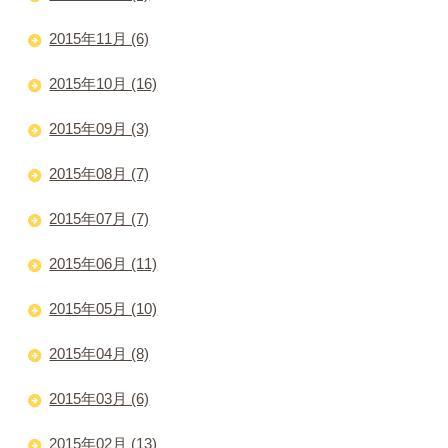
2015年11月 (6)
2015年10月 (16)
2015年09月 (3)
2015年08月 (7)
2015年07月 (7)
2015年06月 (11)
2015年05月 (10)
2015年04月 (8)
2015年03月 (6)
2015年02月 (13)