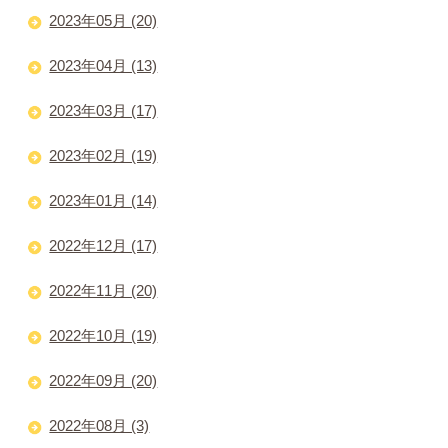
2023年05月 (20)
2023年04月 (13)
2023年03月 (17)
2023年02月 (19)
2023年01月 (14)
2022年12月 (17)
2022年11月 (20)
2022年10月 (19)
2022年09月 (20)
2022年08月 (3)