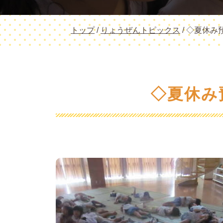
現
トップ
/
りょうぜんトピックス
/
◇夏休み預
在
の
位
置：
◇夏休み