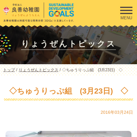
このページの本文へ
MENU
りょうぜんトピックス
現
トップ
/
りょうぜんトピックス
/
◇ちゅうりっぷ組 (3月23日) ◇
在
の
位
◇ちゅうりっぷ組 (3月23日) ◇
置：
2016年03月24日