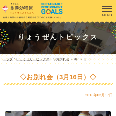
このページの本文へ
MENU
りょうぜんトピックス
現
トップ
/
りょうぜんトピックス
/
◇お別れ会（3月16日）◇
在
の
位
◇お別れ会（3月16日）◇
置：
2016年03月17日