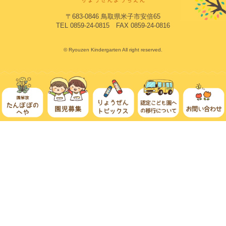
〒683-0846 鳥取県米子市安倍65
TEL 0859-24-0815 FAX 0859-24-0816
© Ryouzen Kindergarten All right reserved.