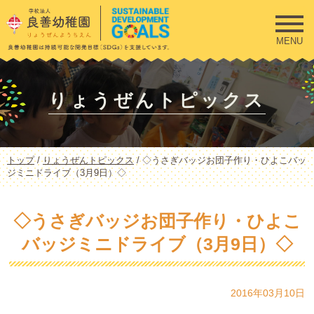
このページの本文へ
MENU
りょうぜんトピックス
現
トップ
/
りょうぜんトピックス
/
◇うさぎバッジお団子作り・ひよこバッ
在
ジミニドライブ（3月9日）◇
の
位
置：
◇うさぎバッジお団子作り・ひよこ
バッジミニドライブ（3月9日）◇
2016年03月10日