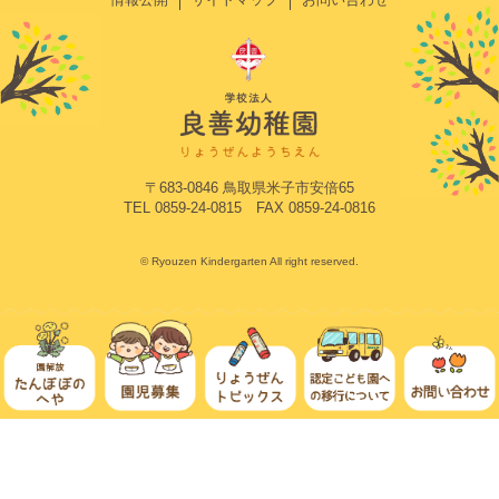
〒683-0846 鳥取県米子市安倍65
TEL 0859-24-0815 FAX 0859-24-0816
© Ryouzen Kindergarten All right reserved.