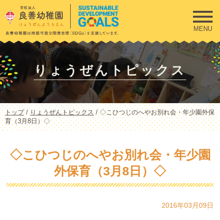
このページの本文へ
MENU
りょうぜんトピックス
現
トップ
/
りょうぜんトピックス
/
◇こひつじのへやお別れ会・年少園外保
在
育（3月8日）◇
の
位
置：
◇こひつじのへやお別れ会・年少園
外保育（3月8日）◇
2016年03月09日