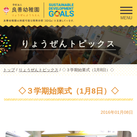
このページの本文へ
MENU
りょうぜんトピックス
現
トップ
/
りょうぜんトピックス
/
◇３学期始業式（1月8日）◇
在
の
位
◇３学期始業式（1月8日）◇
置：
2016年01月08日