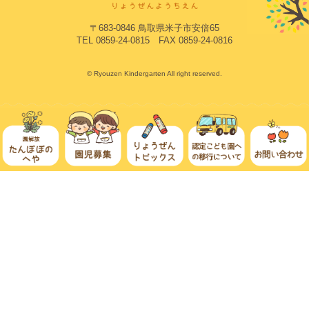
〒683-0846 鳥取県米子市安倍65
TEL 0859-24-0815 FAX 0859-24-0816
© Ryouzen Kindergarten All right reserved.