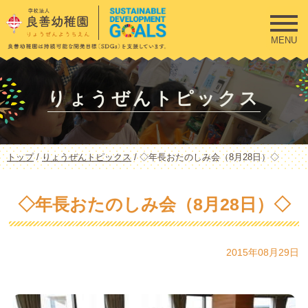
このページの本文へ
MENU
りょうぜんトピックス
現
トップ
/
りょうぜんトピックス
/
◇年長おたのしみ会（8月28日）◇
在
の
位
◇年長おたのしみ会（8月28日）◇
置：
2015年08月29日