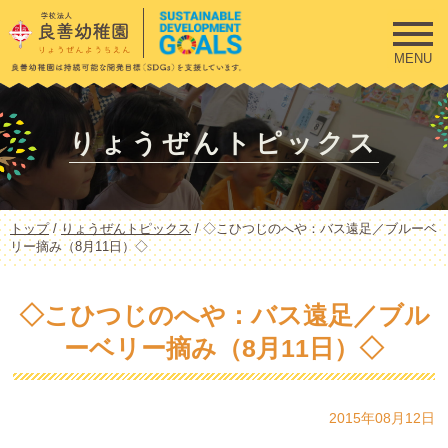
このページの本文へ
MENU
りょうぜんトピックス
現
トップ
/
りょうぜんトピックス
/
◇こひつじのへや：バス遠足／ブルーベ
在
リー摘み（8月11日）◇
の
位
置：
◇こひつじのへや：バス遠足／ブル
ーベリー摘み（8月11日）◇
2015年08月12日