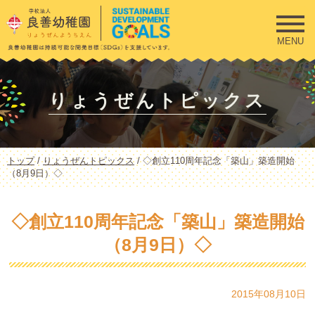
このページの本文へ
MENU
りょうぜんトピックス
現
トップ
/
りょうぜんトピックス
/
◇創立110周年記念「築山」築造開始
在
（8月9日）◇
の
位
置：
◇創立110周年記念「築山」築造開始
（8月9日）◇
2015年08月10日