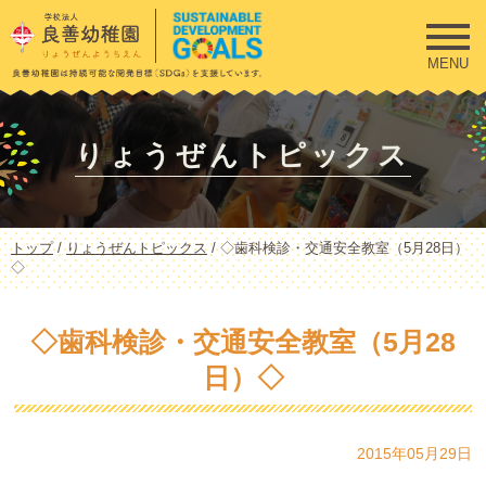
このページの本文へ
MENU
りょうぜんトピックス
現
トップ
/
りょうぜんトピックス
/
◇歯科検診・交通安全教室（5月28日）
在
◇
の
位
置：
◇歯科検診・交通安全教室（5月28
日）◇
2015年05月29日