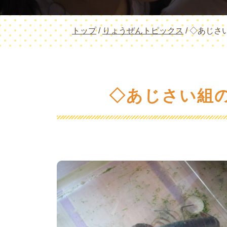
現
トップ
/
りょうぜんトピックス
/
◇あじさ
在
の
位
置：
◇あじさい組の