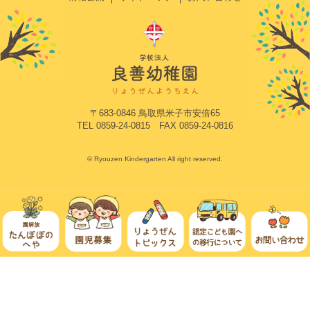
〒683-0846 鳥取県米子市安倍65
TEL 0859-24-0815 FAX 0859-24-0816
© Ryouzen Kindergarten All right reserved.