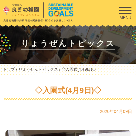
このページの本文へ
MENU
りょうぜんトピックス
現
トップ
/
りょうぜんトピックス
/
◇入園式(4月9日)◇
在
の
位
◇入園式(4月9日)◇
置：
2020年04月09日