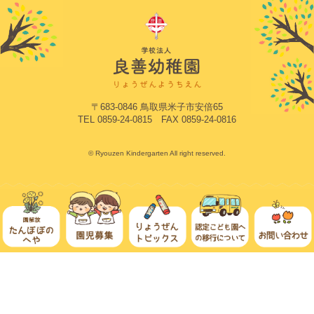
〒683-0846 鳥取県米子市安倍65
TEL 0859-24-0815 FAX 0859-24-0816
© Ryouzen Kindergarten All right reserved.