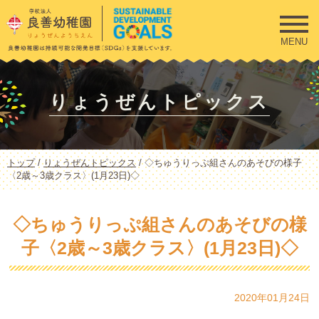
このページの本文へ
MENU
りょうぜんトピックス
現
トップ
/
りょうぜんトピックス
/
◇ちゅうりっぷ組さんのあそびの様子
在
〈2歳～3歳クラス〉(1月23日)◇
の
位
置：
◇ちゅうりっぷ組さんのあそびの様
子〈2歳～3歳クラス〉(1月23日)◇
2020年01月24日