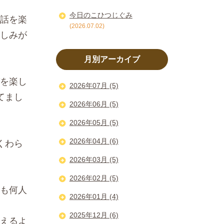
今日のこひつじぐみ
話を楽
(2026.07.02)
しみが
月別アーカイブ
を楽し
2026年07月 (5)
てまし
2026年06月 (5)
2026年05月 (5)
2026年04月 (6)
くわら
2026年03月 (5)
2026年02月 (5)
も何人
2026年01月 (4)
2025年12月 (6)
えるよ