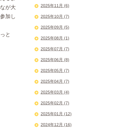
2025年11月 (6)
なが大
参加し
2025年10月 (7)
2025年09月 (5)
っと
2025年08月 (1)
2025年07月 (7)
2025年06月 (8)
2025年05月 (7)
2025年04月 (7)
2025年03月 (4)
2025年02月 (7)
2025年01月 (12)
2024年12月 (16)