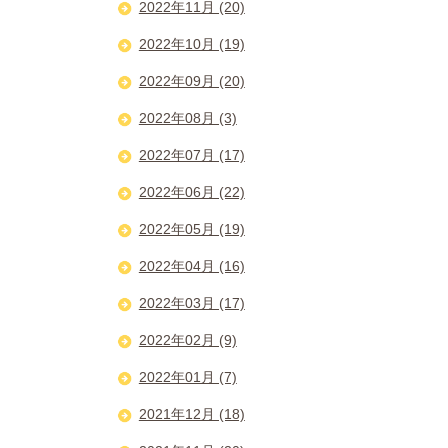
2022年11月 (20)
2022年10月 (19)
2022年09月 (20)
2022年08月 (3)
2022年07月 (17)
2022年06月 (22)
2022年05月 (19)
2022年04月 (16)
2022年03月 (17)
2022年02月 (9)
2022年01月 (7)
2021年12月 (18)