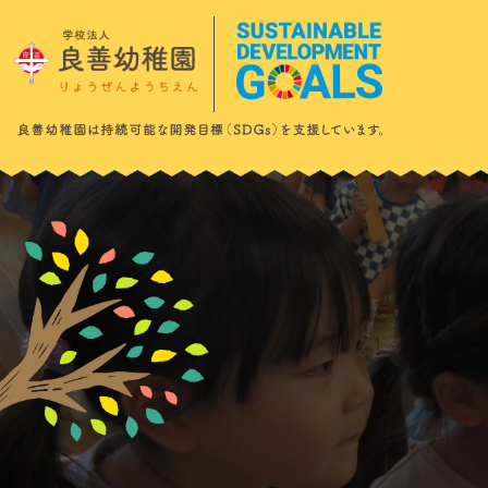
このページの本文へ