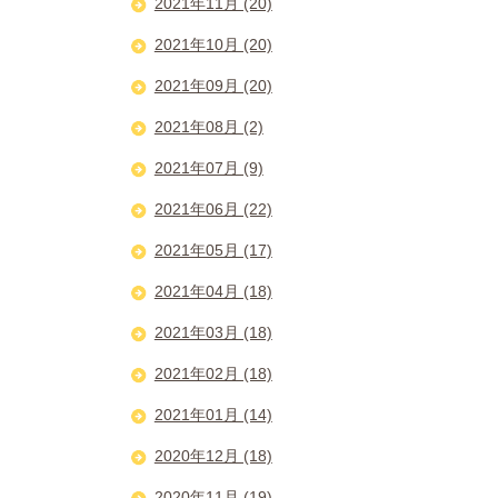
2021年11月 (20)
2021年10月 (20)
2021年09月 (20)
2021年08月 (2)
2021年07月 (9)
2021年06月 (22)
2021年05月 (17)
2021年04月 (18)
2021年03月 (18)
2021年02月 (18)
2021年01月 (14)
2020年12月 (18)
2020年11月 (19)