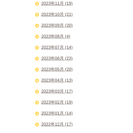
2023年11月 (19)
2023年10月 (21)
2023年09月 (20)
2023年08月 (4)
2023年07月 (14)
2023年06月 (23)
2023年05月 (20)
2023年04月 (13)
2023年03月 (17)
2023年02月 (19)
2023年01月 (14)
2022年12月 (17)