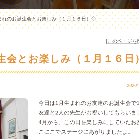
まれのお誕生会とお楽しみ（１月１６日）◇
[このページを
生会とお楽しみ（１月１６日
2020
今日は1月生まれのお友達のお誕生会で1
友達と2人の先生がお祝いしてもらいま
4月から、この日を楽しみにしていたお
こにこでステージにあがりましたよ。