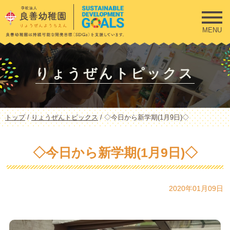
このページの本文へ
MENU
りょうぜんトピックス
現
トップ
/
りょうぜんトピックス
/
◇今日から新学期(1月9日)◇
在
の
位
◇今日から新学期(1月9日)◇
置：
2020年01月09日