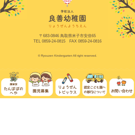
〒683-0846 鳥取県米子市安倍65
TEL 0859-24-0815 FAX 0859-24-0816
© Ryouzen Kindergarten All right reserved.