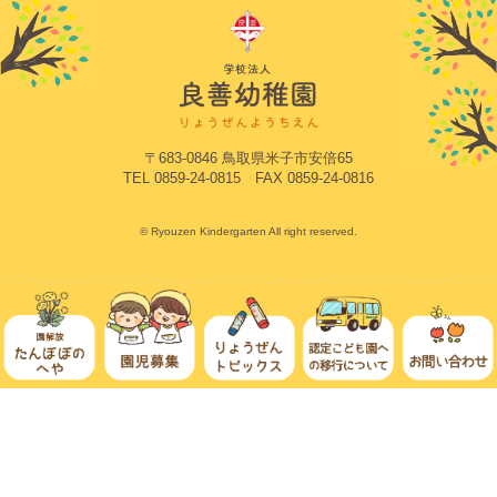
〒683-0846 鳥取県米子市安倍65
TEL 0859-24-0815 FAX 0859-24-0816
© Ryouzen Kindergarten All right reserved.