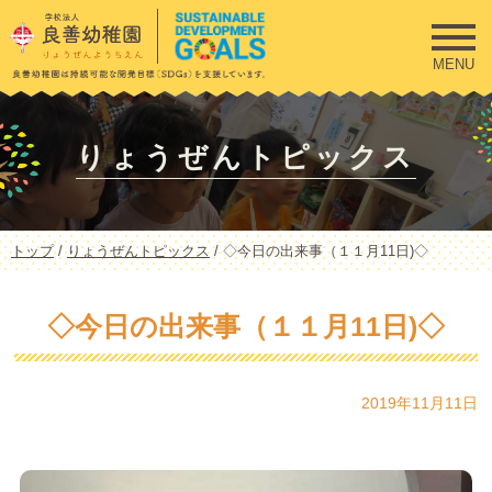
このページの本文へ
MENU
りょうぜんトピックス
現
トップ
/
りょうぜんトピックス
/
◇今日の出来事（１１月11日)◇
在
の
位
◇今日の出来事（１１月11日)◇
置：
2019年11月11日