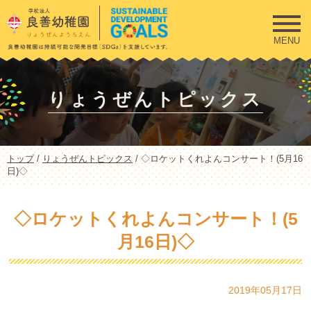
このページの本文へ
MENU
りょうぜんトピックス
現
トップ
/
りょうぜんトピックス
/
◇ロケットくれよんコンサート！(5月16
在
日)◇
の
位
置：
◇ロケットくれよんコンサート！(5
月16日)◇
2019年05月17日