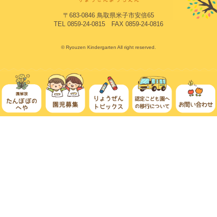
〒683-0846 鳥取県米子市安倍65
TEL 0859-24-0815 FAX 0859-24-0816
© Ryouzen Kindergarten All right reserved.