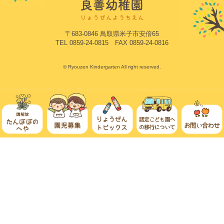
〒683-0846 鳥取県米子市安倍65
TEL 0859-24-0815 FAX 0859-24-0816
© Ryouzen Kindergarten All right reserved.