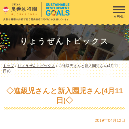
このページの本文へ
MENU
りょうぜんトピックス
現
トップ
/
りょうぜんトピックス
/
◇進級児さんと新入園児さん(4月11
在
日)◇
の
位
置：
◇進級児さんと新入園児さん(4月11
日)◇
2019年04月12日