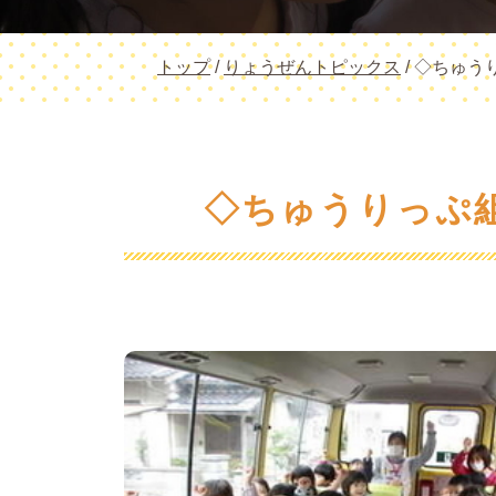
現
トップ
/
りょうぜんトピックス
/
◇ちゅうり
在
の
位
置：
◇ちゅうりっぷ組