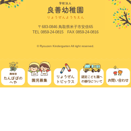
〒683-0846 鳥取県米子市安倍65
TEL 0859-24-0815 FAX 0859-24-0816
© Ryouzen Kindergarten All right reserved.