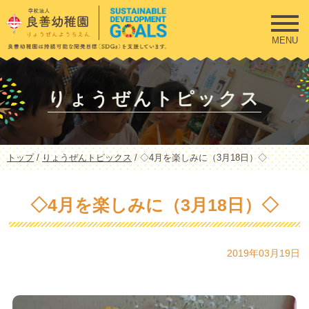
このページの本文へ
MENU
りょうぜんトピックス
現
トップ
/
りょうぜんトピックス
/
◇4月を楽しみに（3月18日）◇
在
の
位
◇4月を楽しみに（3月18日）◇
置：
2019年03月19日