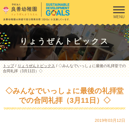
このページの本文へ
MENU
りょうぜんトピックス
現
トップ
/
りょうぜんトピックス
/
◇みんなでいっしょに最後の礼拝堂での
在
合同礼拝（3月11日）◇
の
位
置：
◇みんなでいっしょに最後の礼拝堂
での合同礼拝（3月11日）◇
2019年03月12日