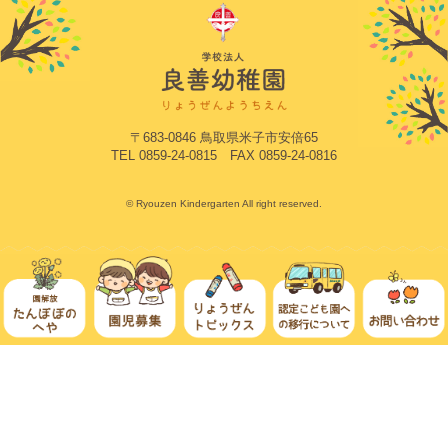
〒683-0846 鳥取県米子市安倍65
TEL 0859-24-0815 FAX 0859-24-0816
© Ryouzen Kindergarten All right reserved.