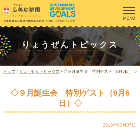
このページの本文へ
MENU
りょうぜんトピックス
現
トップ
/
りょうぜんトピックス
/
◇９月誕生会 特別ゲスト（9月6日）◇
在
の
位
◇９月誕生会 特別ゲスト（9月6
置：
日）◇
2018年09月07日