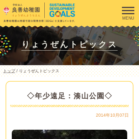
このページの本文へ
MENU
りょうぜんトピックス
現
トップ
/
りょうぜんトピックス
在
の
位
置：
◇年少遠足：湊山公園◇
2014年10月07日