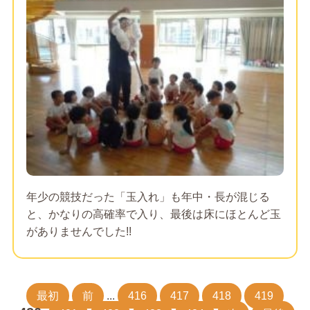
年少の競技だった「玉入れ」も年中・長が混じる
と、かなりの高確率で入り、最後は床にほとんど玉
がありませんでした!!
最初
前
...
416
417
418
419