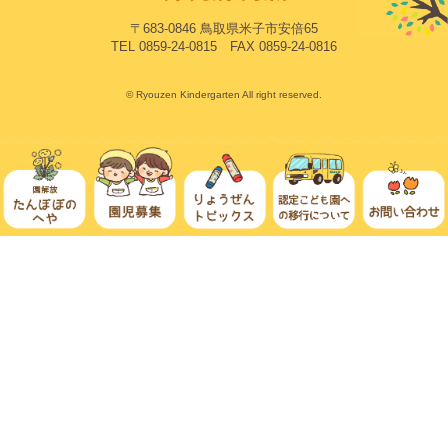
〒683-0846 鳥取県米子市安倍65
TEL 0859-24-0815 FAX 0859-24-0816
© Ryouzen Kindergarten All right reserved.