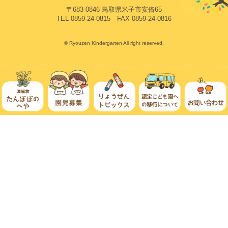
〒683-0846 鳥取県米子市安倍65
TEL 0859-24-0815 FAX 0859-24-0816
© Ryouzen Kindergarten All right reserved.