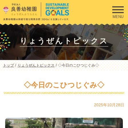
このページの本文へ
MENU
りょうぜんトピックス
現
トップ
/
りょうぜんトピックス
/
◇今日のこひつじぐみ◇
在
の
位
◇今日のこひつじぐみ◇
置：
2025年10月28日