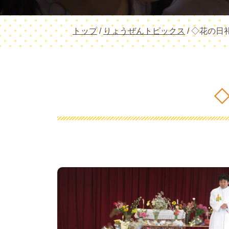
現
トップ
/
りょうぜんトピックス
/
◇花の日
在
の
位
置：