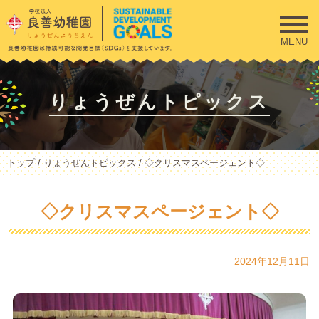
このページの本文へ
MENU
りょうぜんトピックス
現
トップ
/
りょうぜんトピックス
/
◇クリスマスページェント◇
在
の
位
◇クリスマスページェント◇
置：
2024年12月11日