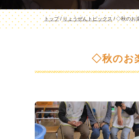
現
トップ
/
りょうぜんトピックス
/
◇秋のお
在
の
位
置：
◇秋のお