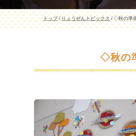
現
トップ
/
りょうぜんトピックス
/
◇秋の準
在
の
位
置：
◇秋の