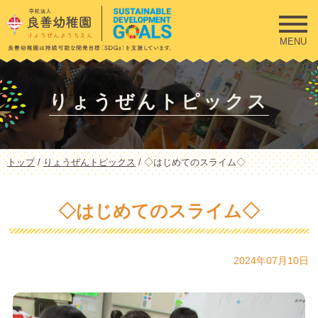
このページの本文へ
MENU
りょうぜんトピックス
現
トップ
/
りょうぜんトピックス
/
◇はじめてのスライム◇
在
の
位
◇はじめてのスライム◇
置：
2024年07月10日