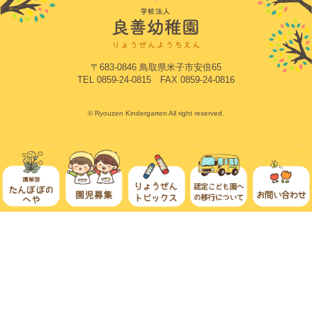
〒683-0846 鳥取県米子市安倍65
TEL 0859-24-0815 FAX 0859-24-0816
© Ryouzen Kindergarten All right reserved.