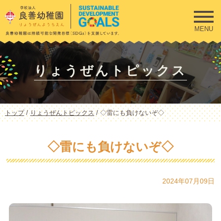
このページの本文へ
MENU
りょうぜんトピックス
現
トップ
/
りょうぜんトピックス
/
◇雷にも負けないぞ◇
在
の
位
◇雷にも負けないぞ◇
置：
2024年07月09日