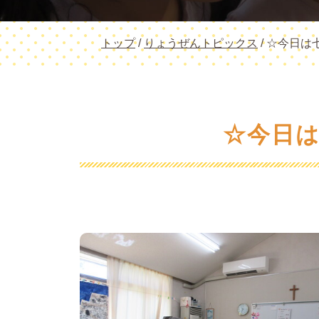
現
トップ
/
りょうぜんトピックス
/
☆今日は
在
の
位
置：
☆今日