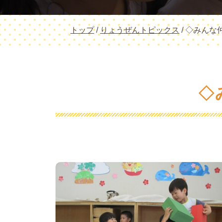
現
トップ
/
りょうぜんトピックス
/
◇みんな
在
の
位
置：
◇