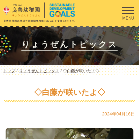
このページの本文へ
MENU
りょうぜんトピックス
現
トップ
/
りょうぜんトピックス
/
◇白藤が咲いたよ◇
在
の
位
◇白藤が咲いたよ◇
置：
2024年04月16日