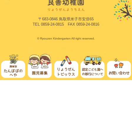
〒683-0846 鳥取県米子市安倍65
TEL 0859-24-0815 FAX 0859-24-0816
© Ryouzen Kindergarten All right reserved.