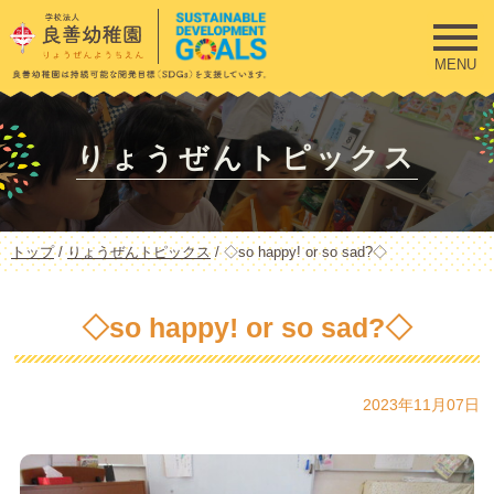
このページの本文へ
MENU
りょうぜんトピックス
現
トップ
/
りょうぜんトピックス
/
◇so happy! or so sad?◇
在
の
位
◇so happy! or so sad?◇
置：
2023年11月07日