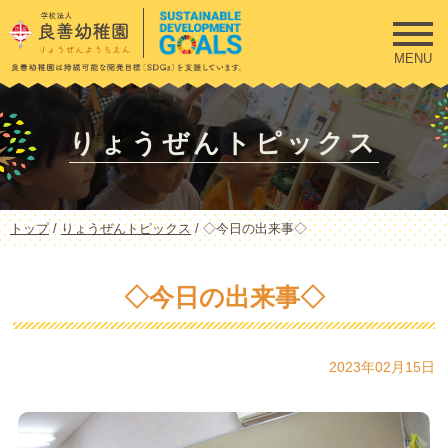
このページの本文へ
MENU
りょうぜんトピックス
現
トップ
/
りょうぜんトピックス
/
◇今日の出来事◇
在
の
位
◇今日の出来事◇
置：
2023年02月15日